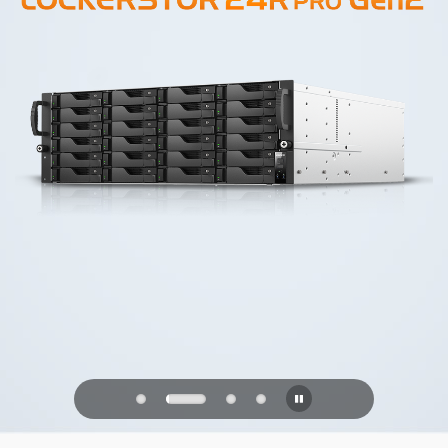
PQC Ready
Geleceğin Kuantum Saldırılarına Karşı
Savunma