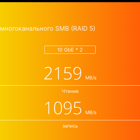
многоканального SMB (RAID 5)
10 GbE * 2
2159
MB/s
Чтение
1095
MB/s
запись