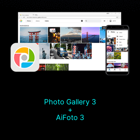
Photo Gallery 3
+
AiFoto 3