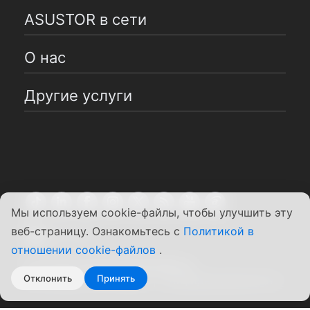
ASUSTOR в сети
О нас
Другие услуги
Мы используем cookie-файлы, чтобы улучшить эту
веб-страницу. Ознакомьтесь с
Политикой в
Pусский
отношении cookie-файлов
.
Copyright ©2026 ASUSTOR Inc.
Отклонить
Принять
Положения и условия
|
Конфиденциальность