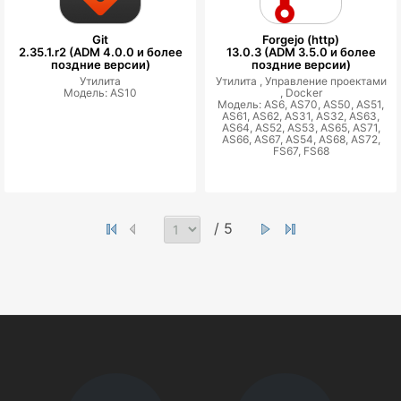
Git
Forgejo (http)
2.35.1.r2 (ADM 4.0.0 и более
13.0.3 (ADM 3.5.0 и более
поздние версии)
поздние версии)
Утилита
Утилита ,
Управление проектами
Модель: AS10
,
Docker
Модель: AS6, AS70, AS50, AS51,
AS61, AS62, AS31, AS32, AS63,
AS64, AS52, AS53, AS65, AS71,
AS66, AS67, AS54, AS68, AS72,
FS67, FS68
/ 5