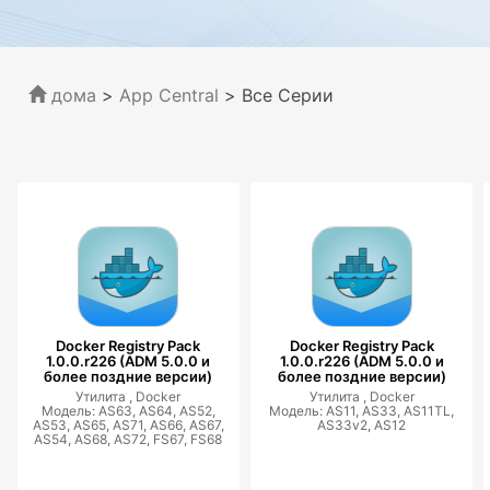
дома
>
App Central
>
Все Серии
Docker Registry Pack
Docker Registry Pack
1.0.0.r226 (ADM 5.0.0 и
1.0.0.r226 (ADM 5.0.0 и
более поздние версии)
более поздние версии)
Утилита ,
Docker
Утилита ,
Docker
Модель: AS63, AS64, AS52,
Модель: AS11, AS33, AS11TL,
AS53, AS65, AS71, AS66, AS67,
AS33v2, AS12
AS54, AS68, AS72, FS67, FS68