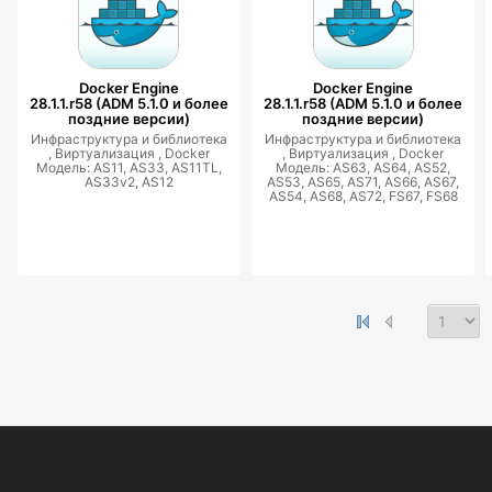
Docker Engine
Docker Engine
28.1.1.r58 (ADM 5.1.0 и более
28.1.1.r58 (ADM 5.1.0 и более
поздние версии)
поздние версии)
Инфраструктура и библиотека
Инфраструктура и библиотека
,
Виртуализация ,
Docker
,
Виртуализация ,
Docker
Модель: AS11, AS33, AS11TL,
Модель: AS63, AS64, AS52,
AS33v2, AS12
AS53, AS65, AS71, AS66, AS67,
AS54, AS68, AS72, FS67, FS68