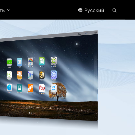
ить
Pусский