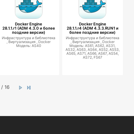
Docker Engine
Docker Engine
28.1.1.r1 (ADM 4.3.0 и более
28.1.1.r4 (ADM 4.3.3.RUN1 и
поздние версии)
более поздние версии)
Инфраструктура и библиотека
Инфраструктура и библиотека
,
Виртуализация ,
Docker
,
Виртуализация ,
Docker
Модель: AS40
Модель: AS61, AS62, AS31,
AS32, AS63, AS64, AS52, AS53,
AS65, AS71, AS66, AS67, AS54,
AS72, FS67
/ 16