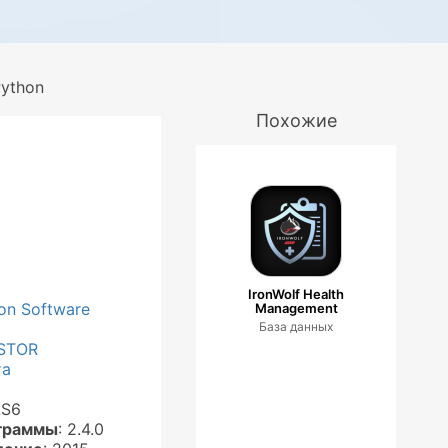
ython
Похожие
IronWolf Health
on Software
Management
База данных
STOR
та
AS6
граммы
: 2.4.0