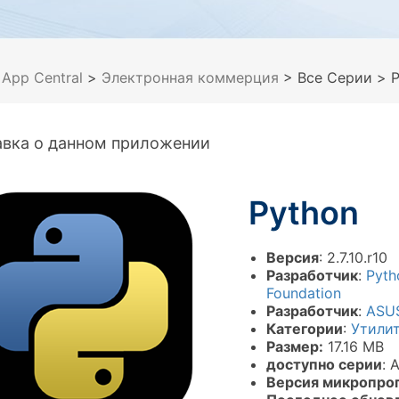
>
App Central
>
Электронная коммерция
> Все Серии
> P
авка о данном приложении
Python
Версия
: 2.7.10.r10
Разработчик
:
Pyth
Foundation
Разработчик
:
ASU
Категории
:
Утили
Размер:
17.16 MB
доступно серии
: 
Версия микропро