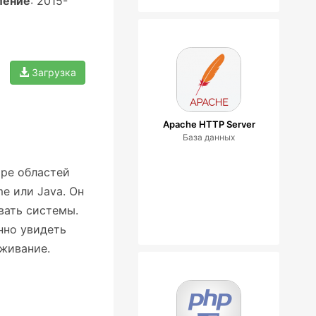
ление
: 2015-
Загрузка
Apache HTTP Server
База данных
ре областей
me или Java. Он
вать системы.
нно увидеть
живание.