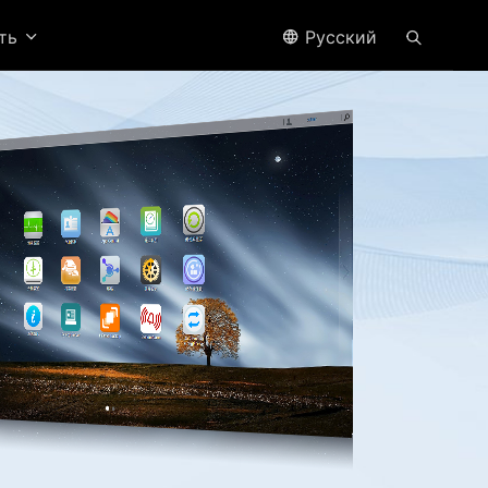
ить
Pусский