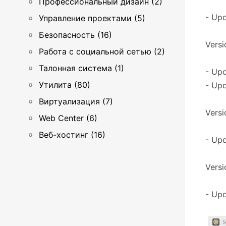
Профессиональный дизайн (2)
- Upd
Управление проектами (5)
Безопасность (16)
Versi
Работа с социальной сетью (2)
Талонная система (1)
- Upd
Утилита (80)
- Upd
Виртуализация (7)
Versio
Web Center (6)
Веб-хостинг (16)
- Upd
Versi
- Upd