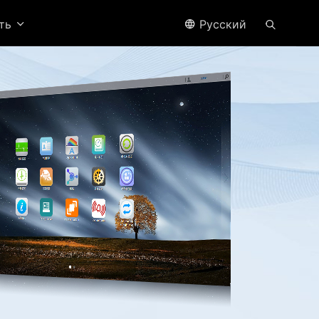
ить
Pусский