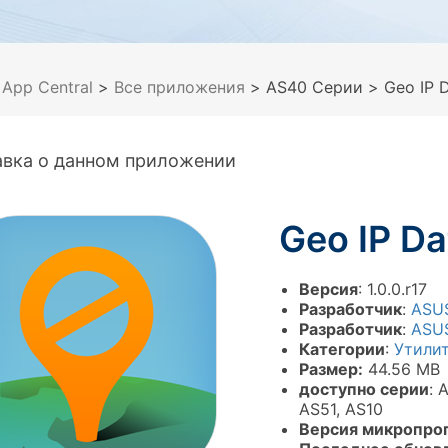
>
App Central
>
Все приложения
> AS40 Серии
> Geo IP 
авка о данном приложении
Geo IP D
Версия
: 1.0.0.r17
Разработчик
:
ASU
Разработчик
:
ASU
Категории
:
Утили
Размер:
44.56 MB
доступно серии
: 
AS51, AS10
Версия микропро