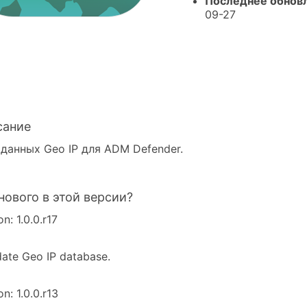
Последнее обнов
09-27
сание
 данных Geo IP для ADM Defender.
нового в этой версии?
on: 1.0.0.r17
ate Geo IP database.
on: 1.0.0.r13