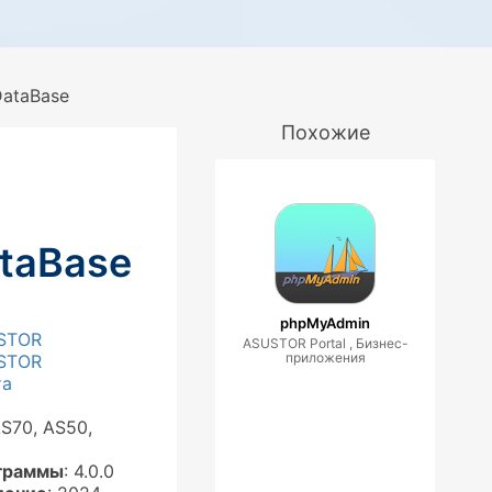
DataBase
Похожие
ataBase
phpMyAdmin
STOR
ASUSTOR Portal , Бизнес-
приложения
STOR
та
AS70, AS50,
граммы
: 4.0.0