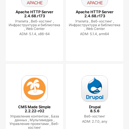
Apache HTTP Server
Apache HTTP Server
2.4.68.r173
2.4.68.r173
Утилита ,
Веб-хостинг ,
Утилита ,
Веб-хостинг ,
Инфраструктура и библиотека
Инфраструктура и библиотека
,
Web Center
,
Web Center
ADM: 5.1.4, x86-64
ADM: 5.1.4, arm64
CMS Made Simple
Drupal
2.2.22-r02
8.5.6
Управление контентом ,
База
Веб-хостинг
данных ,
Мультимедиа ,
ADM: 2.7.0, any
Управление проектами ,
Веб-
хостинг