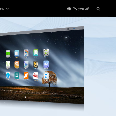
ить
Pусский