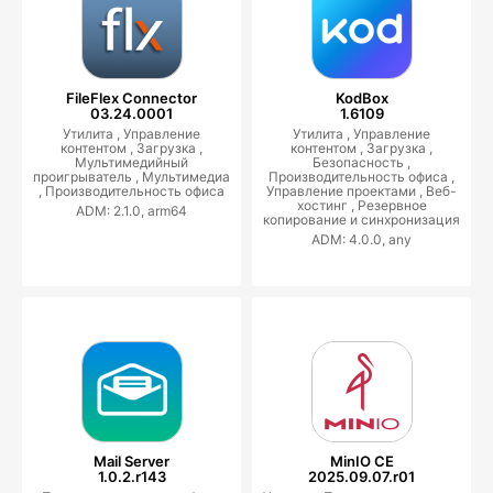
FileFlex Connector
KodBox
03.24.0001
1.6109
Утилита ,
Управление
Утилита ,
Управление
контентом ,
Загрузка ,
контентом ,
Загрузка ,
Мультимедийный
Безопасность ,
проигрыватель ,
Мультимедиа
Производительность офиса ,
,
Производительность офиса
Управление проектами ,
Веб-
хостинг ,
Резервное
ADM: 2.1.0, arm64
копирование и синхронизация
ADM: 4.0.0, any
Mail Server
MinIO CE
1.0.2.r143
2025.09.07.r01