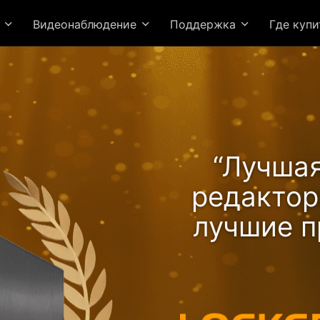
я
Видеонаблюдение
Поддержка
Где куп
“Лучшая
редакто
лучшие п