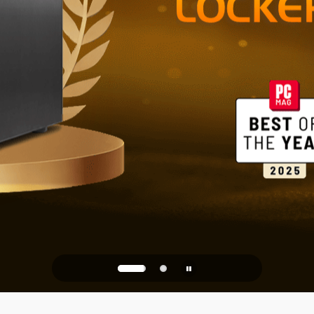
PQC Ready
та от квантовых атак буд