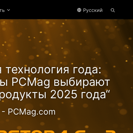
ить
Pусский
 технология года:
ры PCMag выбирают
родукты 2025 года“
- PCMag.com