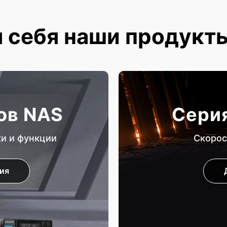
 себя наши продукт
ов NAS
Серия
ки и функции
Скорос
ия