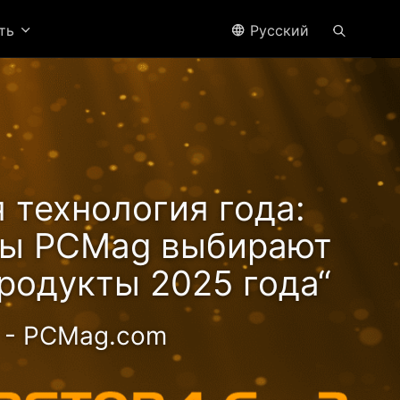
ить
Pусский
 технология года:
ры PCMag выбирают
родукты 2025 года“
- PCMag.com