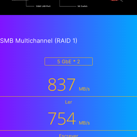
SMB Multichannel (RAID 1)
5 GbE * 2
837
MB/s
Ler
754
MB/s
Escrever