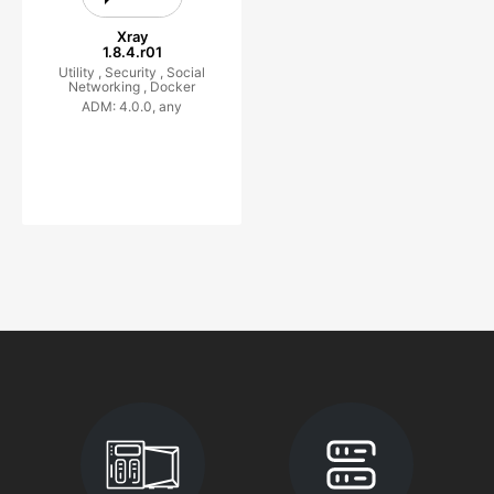
Xray
1.8.4.r01
Utility ,
Security ,
Social
Networking ,
Docker
ADM: 4.0.0, any