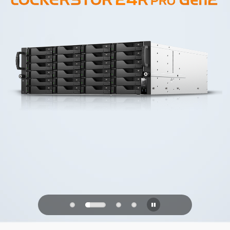
PQC Ready
Defendendo contra os ataques
quânticos do futuro