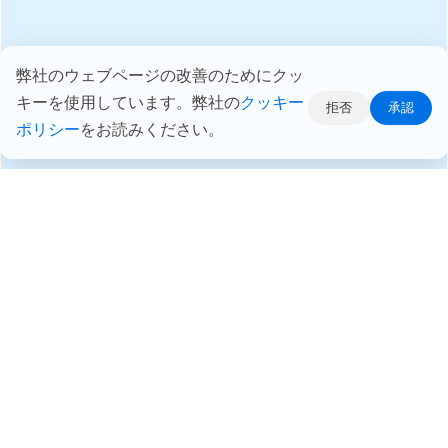
弊社のウェブページの改善のためにクッ
キーを使用しています。弊社の
クッキー
拒否
承認
ポリシー
をお読みください。
迅速かつ容易なファイルアクセス
組み込みファイルエクスプローラーアプリにより、Webブ
ラウザを通してNASのファイルにアクセスすることができ
ます。 ディレクトリ構造表示によりドラッグアンドドロッ
プのファイル転送することで、データ整理が容易になりま