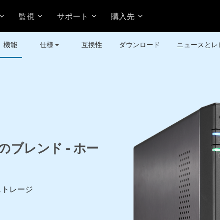
監視
サポート
購入先
機能
仕様
互換性
ダウンロード
ニュースとレ
ブレンド - ホー
ストレージ