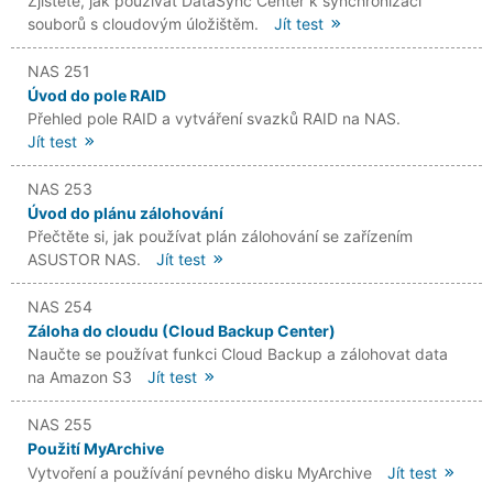
Zjistěte, jak používat DataSync Center k synchronizaci
souborů s cloudovým úložištěm.
Jít test
NAS 251
Úvod do pole RAID
Přehled pole RAID a vytváření svazků RAID na NAS.
Jít test
NAS 253
Úvod do plánu zálohování
Přečtěte si, jak používat plán zálohování se zařízením
ASUSTOR NAS.
Jít test
NAS 254
Záloha do cloudu (Cloud Backup Center)
Naučte se používat funkci Cloud Backup a zálohovat data
na Amazon S3
Jít test
NAS 255
Použití MyArchive
Vytvoření a používání pevného disku MyArchive
Jít test