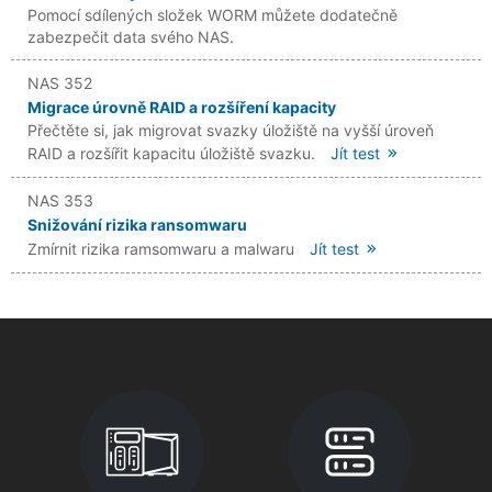
Pomocí sdílených složek WORM můžete dodatečně
zabezpečit data svého NAS.
NAS 352
Migrace úrovně RAID a rozšíření kapacity
Přečtěte si, jak migrovat svazky úložiště na vyšší úroveň
RAID a rozšířit kapacitu úložiště svazku.
Jít test
NAS 353
Snižování rizika ransomwaru
Zmírnit rizika ramsomwaru a malwaru
Jít test