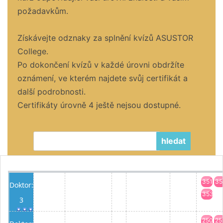
požadavkům.
Získávejte odznaky za splnění kvízů ASUSTOR
College.
Po dokončení kvízů v každé úrovni obdržíte
oznámení, ve kterém najdete svůj certifikát a
další podrobnosti.
Certifikáty úrovně 4 ještě nejsou dostupné.
hledat
351
35
Doktor:
353
3
250
25