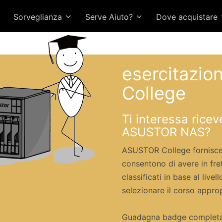
Sorveglianza
Serve Aiuto?
Dove acquistare
esercitazi
College
Ti interessa rice
ASUSTOR NAS?
ASUSTOR College fornisce u
consentono di avere in fre
classificati in base al live
selezionare il corso approp
Guadagna badge completan