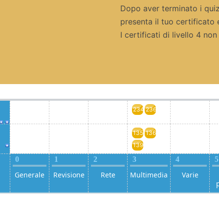
Dopo aver terminato i quiz i
presenta il tuo certificato 
I certificati di livello 4 no
234
236
135
136
139
0
1
2
3
4
5
Generale
Revisione
Rete
Multimedia
Varie