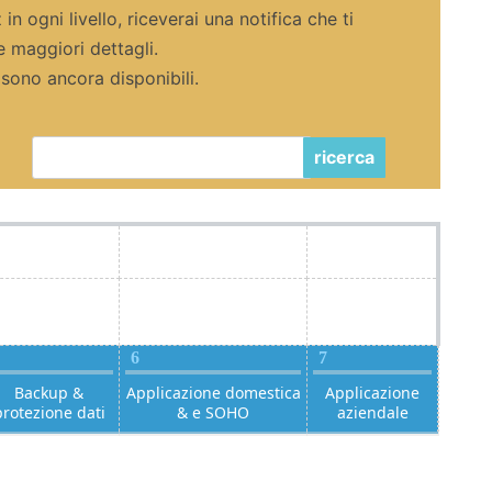
n ogni livello, riceverai una notifica che ti
e maggiori dettagli.
n sono ancora disponibili.
ricerca
6
7
Backup &
Applicazione domestica
Applicazione
protezione dati
& e SOHO
aziendale