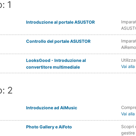
o: 1
Imparate
Introduzione al portale ASUSTOR
ASUST
Impara
Controllo del portale ASUSTOR
AiRemo
Utilizz
LooksGood - Introduzione al
Vai all
convertitore multimediale
o: 2
Compren
Introduzione ad AiMusic
Vai all
Scopri 
Photo Gallery e AiFoto
gestire