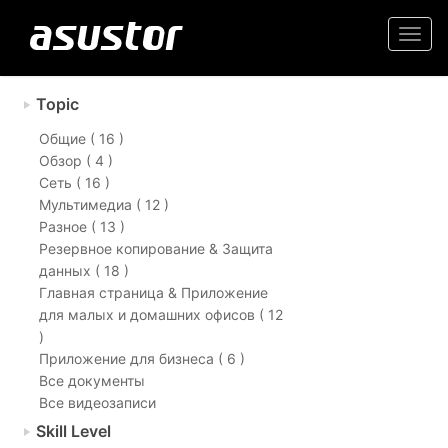
Togg
navi
Topic
Общие ( 16 )
Обзор ( 4 )
Сеть ( 16 )
Мультимедиа ( 12 )
Разное ( 13 )
Резервное копирование & Защита
данных ( 18 )
Главная страница & Приложение
для малых и домашних офисов ( 12
)
Приложение для бизнеса ( 6 )
Все документы
Все видеозаписи
Skill Level