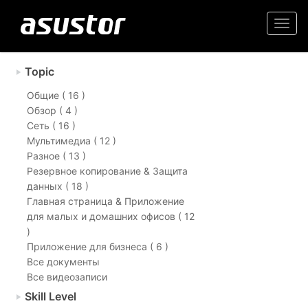
Togg
navi
Topic
Общие ( 16 )
Обзор ( 4 )
Сеть ( 16 )
Мультимедиа ( 12 )
Разное ( 13 )
Резервное копирование & Защита
данных ( 18 )
Главная страница & Приложение
для малых и домашних офисов ( 12
)
Приложение для бизнеса ( 6 )
Все документы
Все видеозаписи
Skill Level