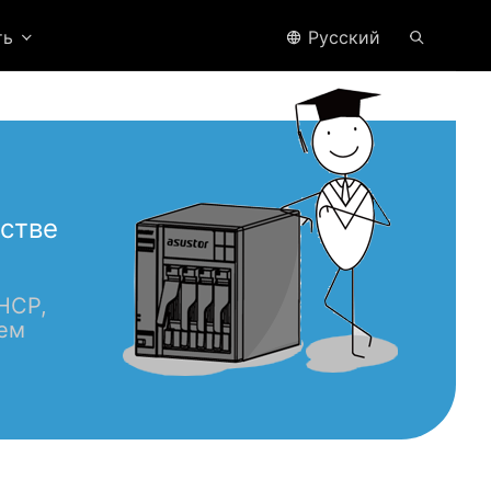
ть
Pусский
естве
HCP,
сем