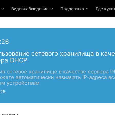
я
Видеонаблюдение
Поддержка
Где купи
226
ьзование сетевого хранилища в кач
ера DHCP
ив сетевое хранилище в качестве сервера D
жете автоматически назначать IP-адреса в
ым устройствам
-25