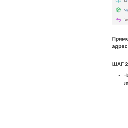
Приме
адрес
ШАГ 2
Н
з