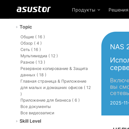
Продукты
Решени
Topic
Общие ( 16 )
Обзор ( 4 )
NAS 
Сеть ( 16 )
Мультимедиа ( 12 )
Испол
Разное ( 13 )
серв
Резервное копирование & Защита
данных ( 18 )
Включ
Главная страница & Приложение
вы смо
для малых и домашних офисов ( 12
сетев
)
Приложение для бизнеса ( 6 )
2025-11
Все документы
Все видеозаписи
Skill Level