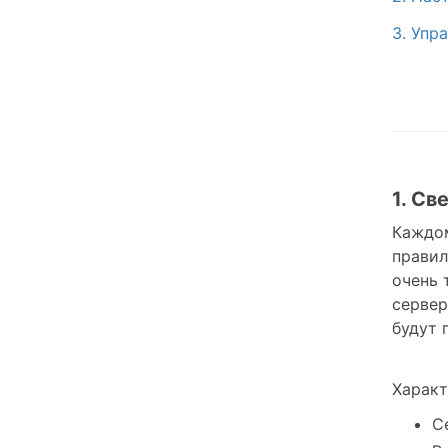
3. Упр
1. Св
Каждом
правил
очень 
сервер
будут 
Характ
С