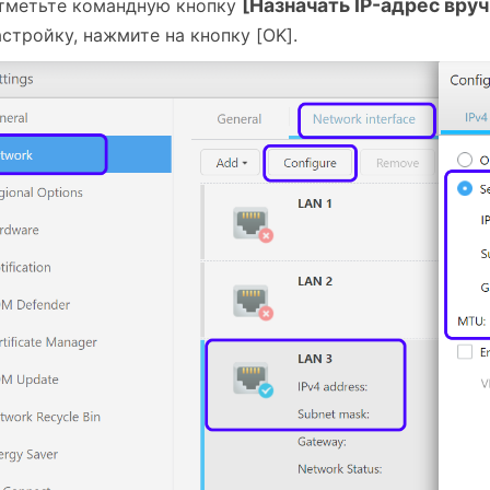
[Назначать IP-адрес вру
тметьте командную кнопку
астройку, нажмите на кнопку [OK].