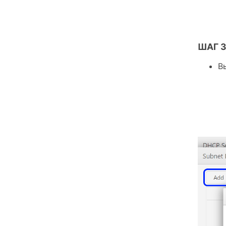
ШАГ 
В