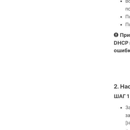
В
п
П
П
При
DHCP 
ошибк
2. Н
ШАГ 1
З
з
[