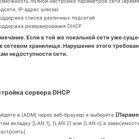
озможность полной настройки параметров сети (время 
одсети, IP-адрес шлюза)
оддержка списка различных подсетей
оддержка резервирования DHCP
мечание. Если в той же локальной сети уже суще
в сетевом хранилище. Нарушение этого требован
ам недоступности сети.
астройка сервера DHCP
[Парам
айдите в [ADM] через веб-браузер и выберите
атем вкладку [LAN 1], [LAN 2] или [LAN n] в зависимос
Настроить].