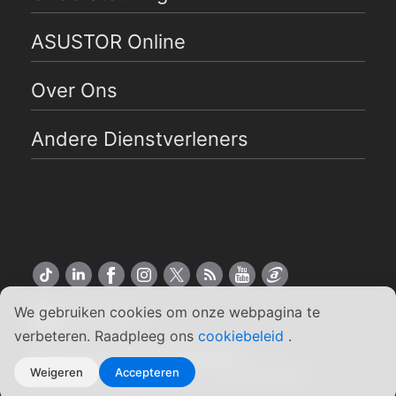
ASUSTOR Online
Over Ons
Andere Dienstverleners
We gebruiken cookies om onze webpagina te
Nederlands
verbeteren. Raadpleeg ons
cookiebeleid
.
Copyright ©2026 ASUSTOR Inc.
Weigeren
Accepteren
Algemene Voorwaarden
|
Privacybeleid