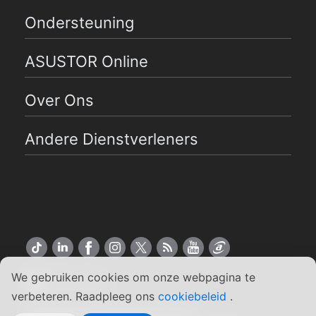
Ondersteuning
ASUSTOR Online
Over Ons
Andere Dienstverleners
We gebruiken cookies om onze webpagina te
Nederlands
verbeteren. Raadpleeg ons
cookiebeleid
.
Copyright ©2026 ASUSTOR Inc.