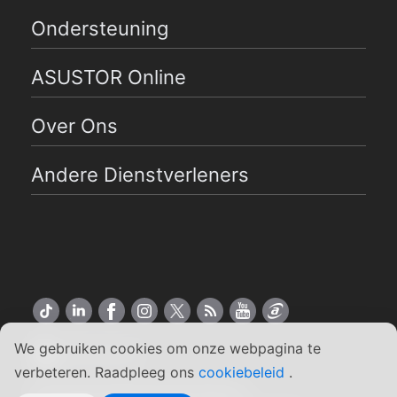
Ondersteuning
ASUSTOR Online
Over Ons
Andere Dienstverleners
We gebruiken cookies om onze webpagina te
Nederlands
verbeteren. Raadpleeg ons
cookiebeleid
.
Copyright ©2026 ASUSTOR Inc.