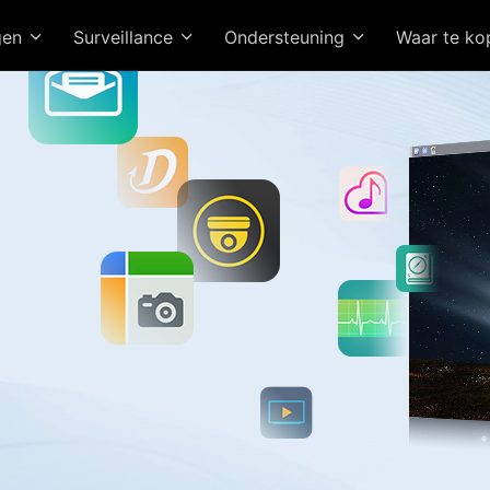
gen
Surveillance
Ondersteuning
Waar te k