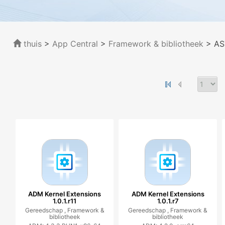
thuis
>
App Central
>
Framework & bibliotheek
> AS
ADM Kernel Extensions
ADM Kernel Extensions
1.0.1.r11
1.0.1.r7
Gereedschap ,
Framework &
Gereedschap ,
Framework &
bibliotheek
bibliotheek