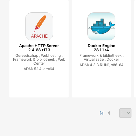
Apache HTTP Server
Docker Engine
2.4.68.r173
28.1.1.r4
Gereedschap ,
Webhosting ,
Framework & bibliotheek ,
Framework & bibliotheek ,
Web
Virtualisatie ,
Docker
Center
ADM: 4.3.3.RUN1, x86-64
ADM: 5.1.4, arm64