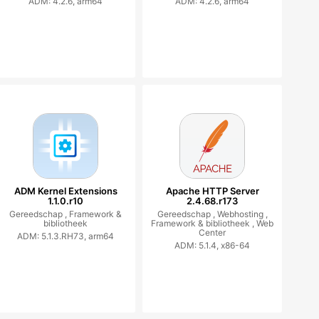
ADM: 4.2.6, arm64
ADM: 4.2.6, arm64
ADM Kernel Extensions
Apache HTTP Server
1.1.0.r10
2.4.68.r173
Gereedschap ,
Framework &
Gereedschap ,
Webhosting ,
bibliotheek
Framework & bibliotheek ,
Web
Center
ADM: 5.1.3.RH73, arm64
ADM: 5.1.4, x86-64