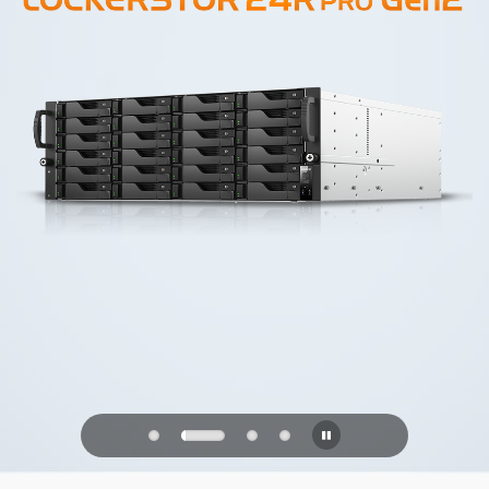
PQC Ready
Verdedigen tegen kwantumaanvallen
van de toekomst