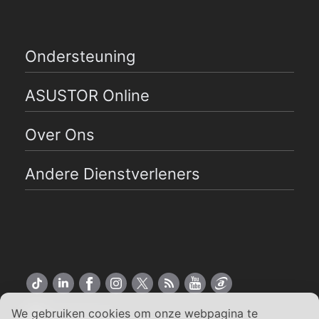
Ondersteuning
ASUSTOR Online
Over Ons
Andere Dienstverleners
We gebruiken cookies om onze webpagina te
Nederlands