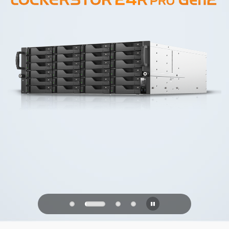
PQC Ready
Verdedigen tegen kwantumaanvallen
van de toekomst