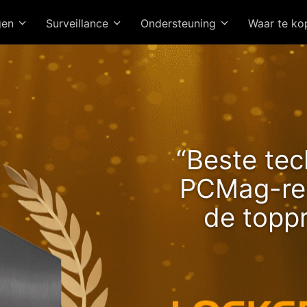
gen
Surveillance
Ondersteuning
Waar te k
e Lockerstor 24R Pro Ge
“Beste tec
Brengt Stijgende Ryzen-
PCMag-red
snelheden!
de topp
Hoogwaardi