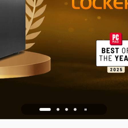
Betrouwbare
kantoor
PQC Ready
egen kwantumaanvallen va