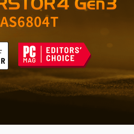
 opslag voor thuis en
n de toekomst