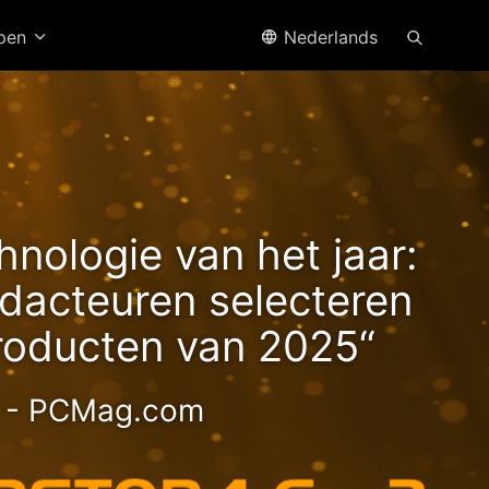
open
Nederlands
n2
hnologie van het jaar:
acteuren selecteren
roducten van 2025“
- PCMag.com
ge 2.5GbE NAS