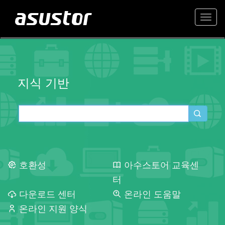
Togg
navi
지식 기반
호환성
아수스토어 교육센
터
다운로드 센터
온라인 도움말
온라인 지원 양식