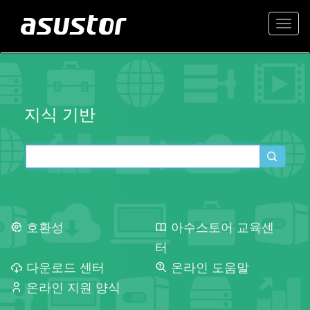
Togg
navi
지식 기반
호환성
아수스토어 교육센
터
다운로드 센터
온라인 도움말
온라인 지원 양식