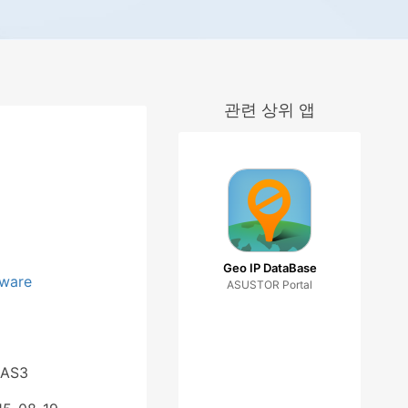
관련 상위 앱
Geo IP DataBase
tware
ASUSTOR Portal
 AS3