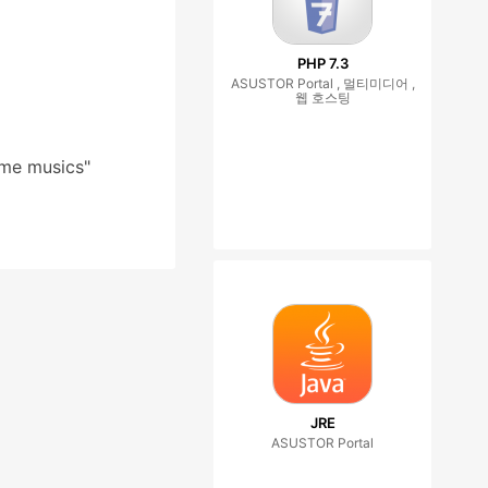
PHP 7.3
ASUSTOR Portal , 멀티미디어 ,
웹 호스팅
ome musics"
JRE
ASUSTOR Portal