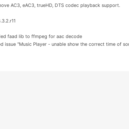
move AC3, eAC3, trueHD, DTS codec playback support.
.3.2.r11
ed faad lib to ffmpeg for aac decode
ed issue "Music Player - unable show the correct time of s