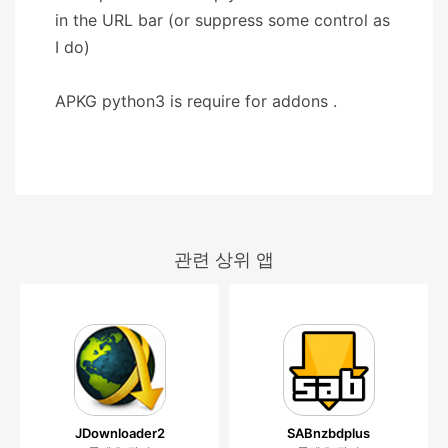
in the URL bar (or suppress some control as
I do)
APKG python3 is require for addons .
관련 상위 앱
JDownloader2
SABnzbdplus