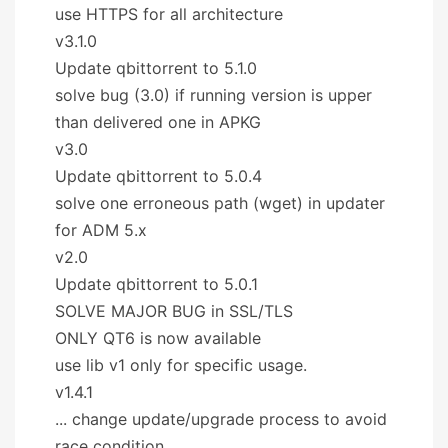
use HTTPS for all architecture
v3.1.0
Update qbittorrent to 5.1.0
solve bug (3.0) if running version is upper
than delivered one in APKG
v3.0
Update qbittorrent to 5.0.4
solve one erroneous path (wget) in updater
for ADM 5.x
v2.0
Update qbittorrent to 5.0.1
SOLVE MAJOR BUG in SSL/TLS
ONLY QT6 is now available
use lib v1 only for specific usage.
v1.4.1
... change update/upgrade process to avoid
race condition