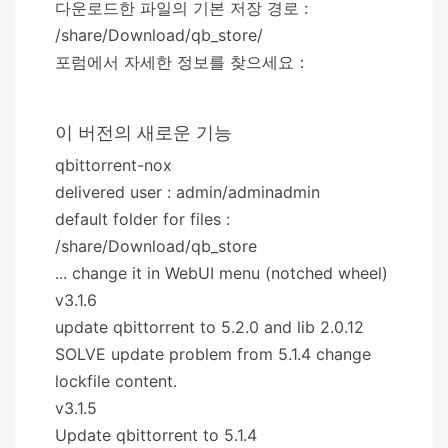
다운로드한 파일의 기본 저장 경로 :
/share/Download/qb_store/
포럼에서 자세한 정보를 찾으세요：
이 버전의 새로운 기능
qbittorrent-nox
delivered user : admin/adminadmin
default folder for files :
/share/Download/qb_store
... change it in WebUI menu (notched wheel)
v3.1.6
update qbittorrent to 5.2.0 and lib 2.0.12
SOLVE update problem from 5.1.4 change
lockfile content.
v3.1.5
Update qbittorrent to 5.1.4