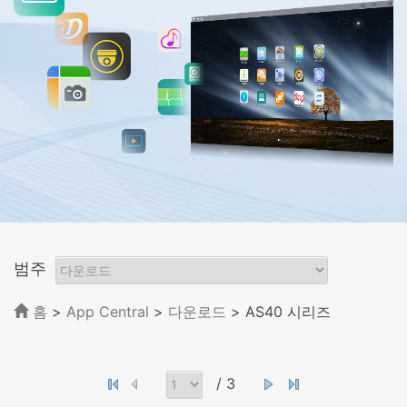
범주
홈
>
App Central
>
다운로드
> AS40 시리즈
/ 3