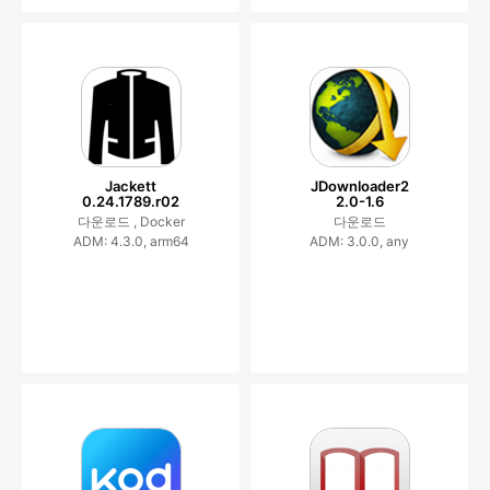
Jackett
JDownloader2
0.24.1789.r02
2.0-1.6
다운로드 ,
Docker
다운로드
ADM: 4.3.0, arm64
ADM: 3.0.0, any