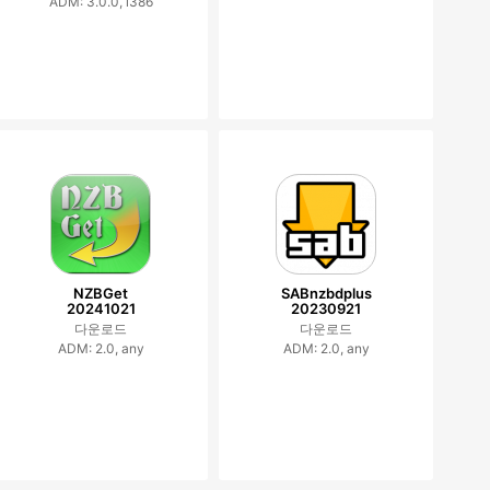
ADM: 3.0.0, i386
NZBGet
SABnzbdplus
20241021
20230921
다운로드
다운로드
ADM: 2.0, any
ADM: 2.0, any