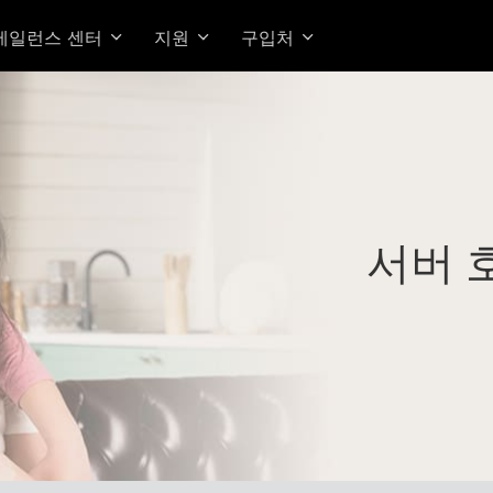
베일런스 센터
지원
구입처
서버 