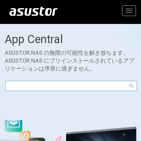
Togg
navig
App Central
ASUSTOR NAS の無限の可能性を解き放ちます。
ASUSTOR NAS にプリインストールされているアプ
リケーションは序章に過ぎません。