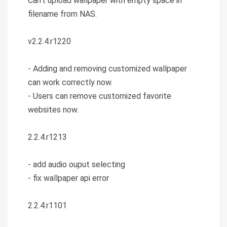
Can't upload wallpaper with empty space in
filename from NAS.
v2.2.4.r1220
- Adding and removing customized wallpaper
can work correctly now.
- Users can remove customized favorite
websites now.
2.2.4.r1213
- add audio ouput selecting
- fix wallpaper api error
2.2.4.r1101