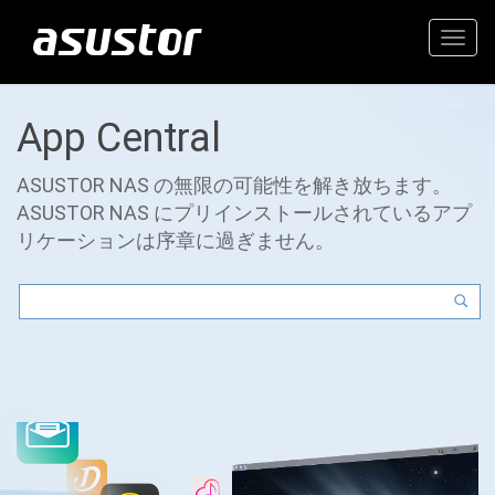
Togg
navig
App Central
ASUSTOR NAS の無限の可能性を解き放ちます。
ASUSTOR NAS にプリインストールされているアプ
リケーションは序章に過ぎません。