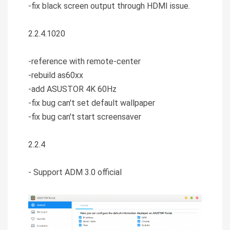
-fix black screen output through HDMI issue.
2.2.4.1020
-reference with remote-center
-rebuild as60xx
-add ASUSTOR 4K 60Hz
-fix bug can't set default wallpaper
-fix bug can't start screensaver
2.2.4
- Support ADM 3.0 official