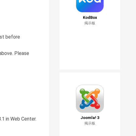
KodBox
掲示板
rst before
 above. Please
Joomla! 3
.1 in Web Center.
掲示板