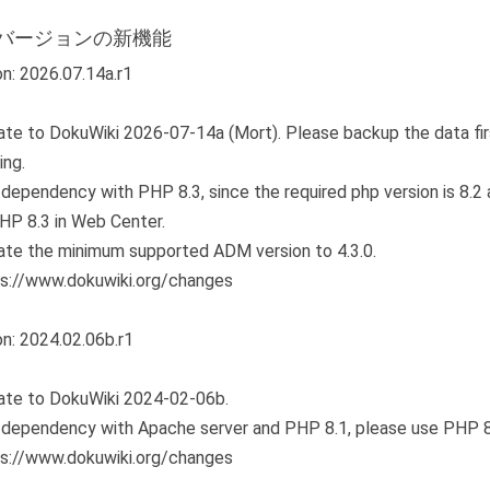
バージョンの新機能
on: 2026.07.14a.r1
ate to DokuWiki 2026-07-14a (Mort). Please backup the data fi
ing.
 dependency with PHP 8.3, since the required php version is 8.2
HP 8.3 in Web Center.
ate the minimum supported ADM version to 4.3.0.
ps://www.dokuwiki.org/changes
on: 2024.02.06b.r1
ate to DokuWiki 2024-02-06b.
 dependency with Apache server and PHP 8.1, please use PHP 8
ps://www.dokuwiki.org/changes