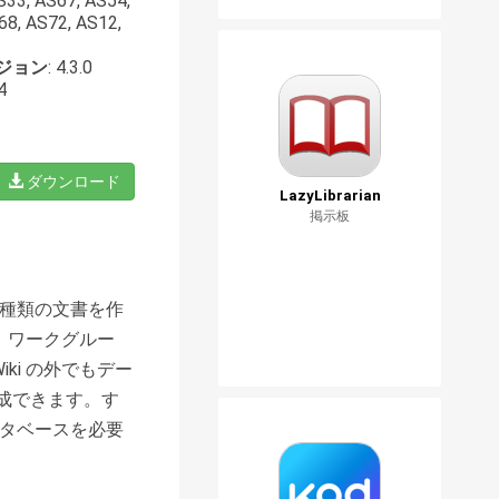
S33, AS67, AS54,
8, AS72, AS12,
ジョン
: 4.3.0
4
ダウンロード
LazyLibrarian
掲示板
ゆる種類の文書を作
、ワークグルー
ki の外でもデー
成できます。す
ータベースを必要