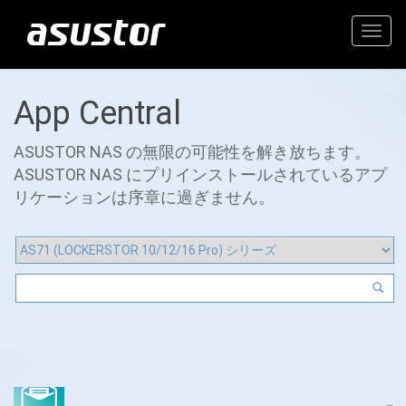
Togg
navig
App Central
ASUSTOR NAS の無限の可能性を解き放ちます。
ASUSTOR NAS にプリインストールされているアプ
リケーションは序章に過ぎません。