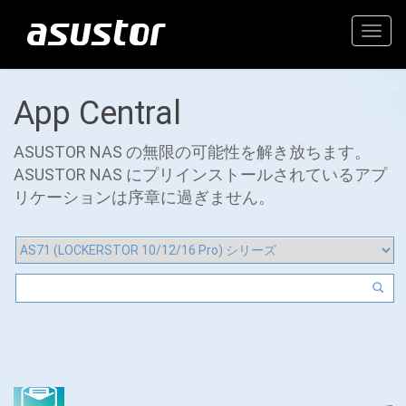
Togg
navig
App Central
ASUSTOR NAS の無限の可能性を解き放ちます。
ASUSTOR NAS にプリインストールされているアプ
リケーションは序章に過ぎません。