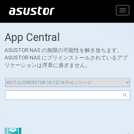
Togg
navig
App Central
ASUSTOR NAS の無限の可能性を解き放ちます。
ASUSTOR NAS にプリインストールされているアプ
リケーションは序章に過ぎません。