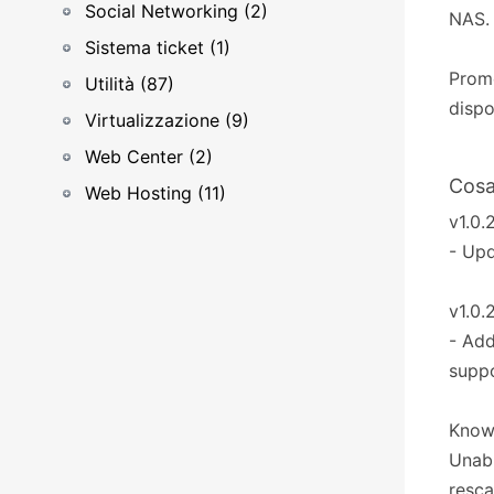
Social Networking (2)
NAS.
Sistema ticket (1)
Prome
Utilità (87)
dispo
Virtualizzazione (9)
Web Center (2)
Cosa
Web Hosting (11)
v1.0.
- Upd
v1.0.
- Add
suppo
Known
Unabl
resca