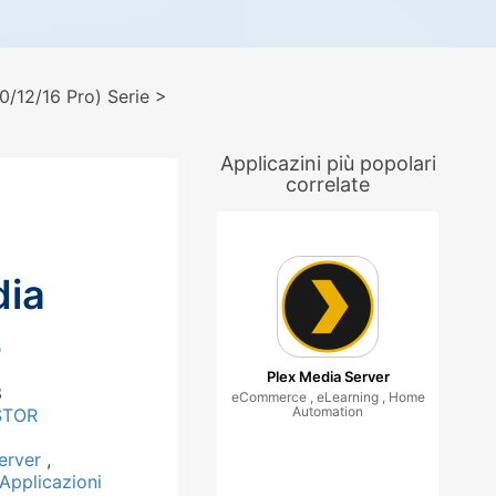
/12/16 Pro) Serie
>
Applicazini più popolari
correlate
ia
2
Plex Media Server
3
eCommerce , eLearning , Home
Automation
STOR
erver
,
pplicazioni