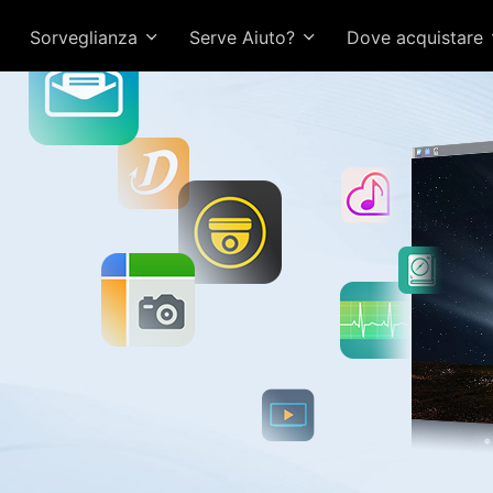
Sorveglianza
Serve Aiuto?
Dove acquistare