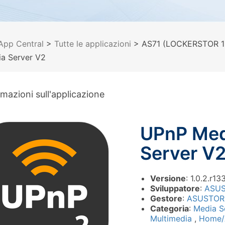
App Central
>
Tutte le applicazioni
> AS71 (LOCKERSTOR 10
a Server V2
rmazioni sull'applicazione
UPnP Med
Server V
Versione
: 1.0.2.r13
Sviluppatore
:
ASU
Gestore
:
ASUSTOR
Categoria
:
Media S
Multimedia
,
Home/A