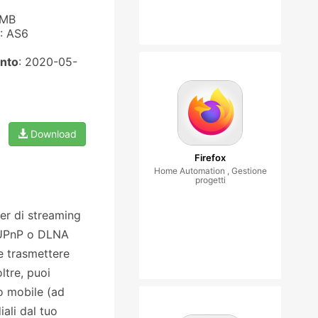
 MB
: AS6
nto
: 2020-05-
Download
Firefox
Home Automation , Gestione
progetti
er di streaming
o UPnP o DLNA
e trasmettere
ltre, puoi
o mobile (ad
ali dal tuo