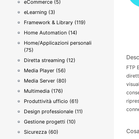
eCommerce (5)
eLearning (3)
Framework & Library (119)
Home Automation (14)
Home/Applicazioni personali
(75)
Desc
Diretta streaming (12)
FTP E
Media Player (56)
diret
Media Server (80)
visua
Multimedia (176)
conse
ripre
Produttività ufficio (61)
conne
Design professionale (11)
Gestione progetti (10)
Cosa
Sicurezza (60)