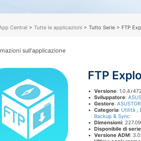
App Central
>
Tutte le applicazioni
> Tutto Serie
> FTP Exp
rmazioni sull'applicazione
FTP Explo
Versione
: 1.0.4.r47
Sviluppatore
:
ASU
Gestore
:
ASUSTOR
Categoria
:
Utilità
,
Backup & Sync
Dimensioni:
227.09
Disponibile di serie
Versione ADM
: 3.0