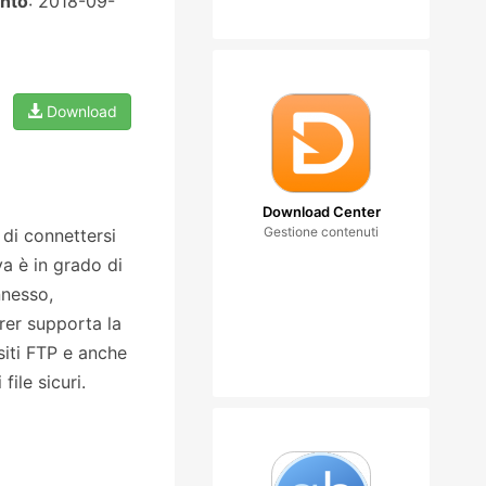
nto
: 2018-09-
Download
Download Center
Gestione contenuti
di connettersi
iva è in grado di
nnesso,
rer supporta la
 siti FTP e anche
ile sicuri.