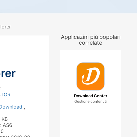
lorer
Applicazini più popolari
correlate
rer
2
STOR
Download Center
Gestione contenuti
Download
,
 KB
: AS6
.0