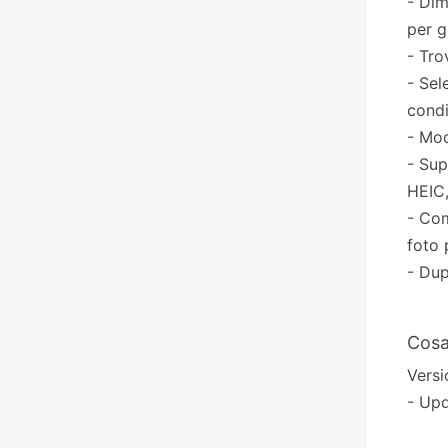
- Dim
per g
- Tro
- Sel
condi
- Mod
- Sup
HEIC,
- Com
foto 
- Dup
Cosa
Versi
- Upd