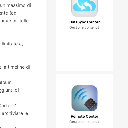
 un massimo di
ente (ad
nque cartelle.
DataSync Center
Gestione contenuti
limitate a,
lla timeline di
 album
ggiunti di
artelle'.
 archiviare le
Remote Center
Gestione contenuti