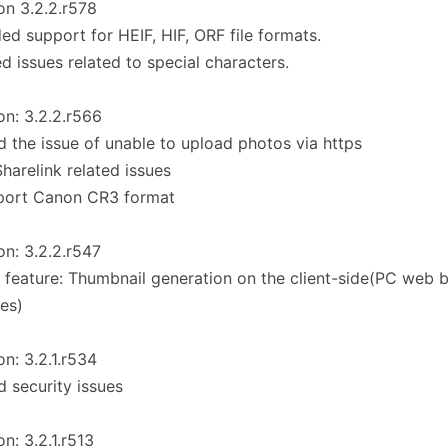
on 3.2.2.r578
ed support for HEIF, HIF, ORF file formats.
ed issues related to special characters.
on: 3.2.2.r566
d the issue of unable to upload photos via https
Sharelink related issues
port Canon CR3 format
on: 3.2.2.r547
feature: Thumbnail generation on the client-side(PC web 
es)
on: 3.2.1.r534
d security issues
on: 3.2.1.r513