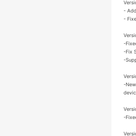
Versi
- Add
- Fix
Versi
-Fixe
-Fix 
-Sup
Versi
-New 
devic
Versi
-Fixe
Versi