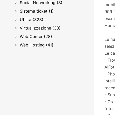
Social Networking (3)
mobil
Sistema ticket (1)
999 f
esemp
Utilità (323)
Home
Virtualizzazione (38)
Web Center (28)
Le nu
Web Hosting (41)
selez
Le ca
- Tro
AiFot
- Pho
intel
recen
- Sup
- Ora
foto.