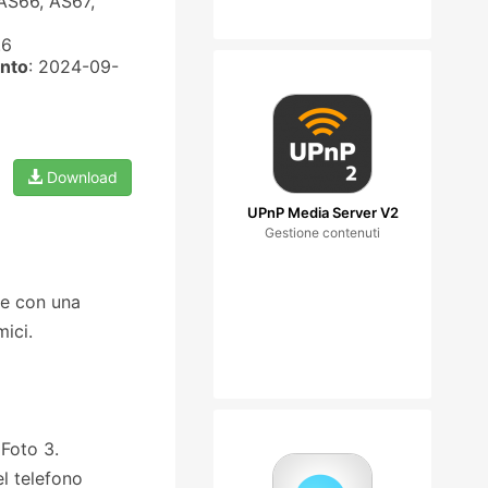
AS66, AS67,
.6
nto
: 2024-09-
Download
UPnP Media Server V2
Gestione contenuti
te con una
mici.
iFoto 3.
l telefono