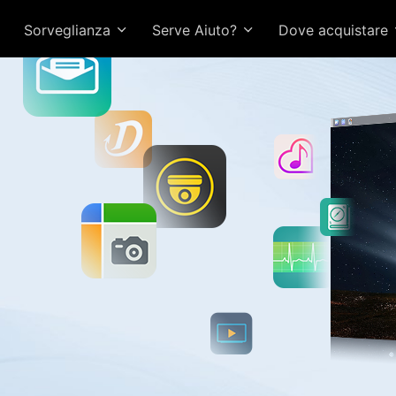
Sorveglianza
Serve Aiuto?
Dove acquistare