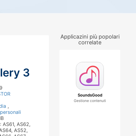
Applicazini più popolari
correlate
lery 3
79
STOR
SoundsGood
Gestione contenuti
dia
,
personali
MB
: AS61, AS62,
AS64, AS52,