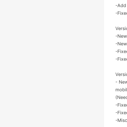
-Add 
-Fixe
Versi
-New 
-New 
-Fixe
-Fixe
Versi
- New
mobil
(Need
-Fixe
-Fixe
-Misc