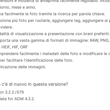
ensioni e modalità di anteprima facilmente regolabili. Inclu
iorno, mese e anno.
va facilmente le foto tramite la ricerca per parola chiave.
eziona più foto per ruotarle, aggiungere tag, aggiungere ai p
videre.
alità di visualizzazione a presentazione con brani preferiti.
porta una vasta gamma di formati di immagine: RAW, PNG, 
 HEIF, HIF, ORF
prendere facilmente i metadati delle foto e modificare le d
per facilitare l'identificazione delle foto.
licazione delle immagini.
 c'è di nuovo in questa versione?
on 3.2.2.r579
ate for ADM 4.3.2.