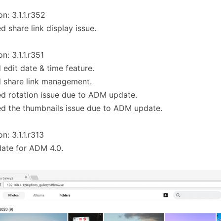
on: 3.1.1.r352
ed share link display issue.
on: 3.1.1.r351
 edit date & time feature.
 share link management.
ed rotation issue due to ADM update.
ed the thumbnails issue due to ADM update.
on: 3.1.1.r313
ate for ADM 4.0.