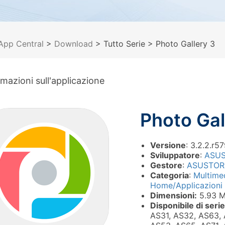
App Central
>
Download
> Tutto Serie
> Photo Gallery 3
rmazioni sull'applicazione
Photo Gal
Versione
: 3.2.2.r5
Sviluppatore
:
ASU
Gestore
:
ASUSTOR
Categoria
:
Multime
Home/Applicazioni 
Dimensioni:
5.93 
Disponibile di serie
AS31, AS32, AS63, 