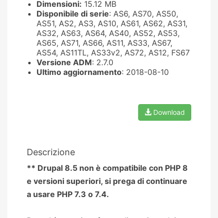
Dimensioni:
15.12 MB
Disponibile di serie
: AS6, AS70, AS50,
AS51, AS2, AS3, AS10, AS61, AS62, AS31,
AS32, AS63, AS64, AS40, AS52, AS53,
AS65, AS71, AS66, AS11, AS33, AS67,
AS54, AS11TL, AS33v2, AS72, AS12, FS67
Versione ADM
: 2.7.0
Ultimo aggiornamento
: 2018-08-10
Download
Descrizione
** Drupal 8.5 non è compatibile con PHP 8
e versioni superiori, si prega di continuare
a usare PHP 7.3 o 7.4.