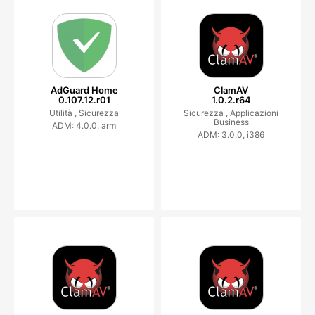
AdGuard Home
ClamAV
0.107.12.r01
1.0.2.r64
Utilità ,
Sicurezza
Sicurezza ,
Applicazioni
Business
ADM: 4.0.0, arm
ADM: 3.0.0, i386