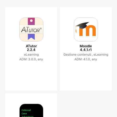
ATutor
Moodle
2.2.4
4.4.1.r1
eLearning
Gestione contenuti ,
eLearning
ADM: 3.0.0, any
ADM: 4.1.0, any