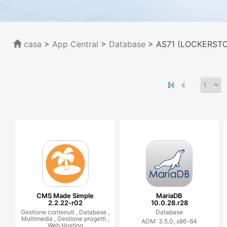
casa
>
App Central
>
Database
> AS71 (LOCKERSTOR
CMS Made Simple
MariaDB
2.2.22-r02
10.0.28.r28
Gestione contenuti ,
Database ,
Database
Multimedia ,
Gestione progetti ,
ADM: 3.5.0, x86-64
Web Hosting