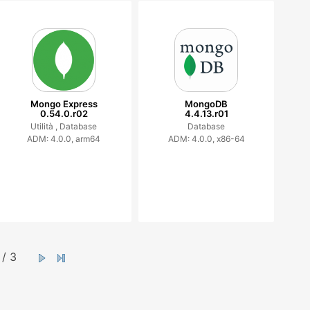
Mongo Express
MongoDB
0.54.0.r02
4.4.13.r01
Utilità ,
Database
Database
ADM: 4.0.0, arm64
ADM: 4.0.0, x86-64
/ 3